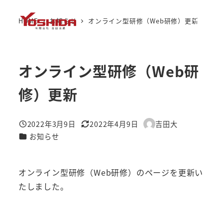
メ
HOME
お知らせ
オンライン型研修（Web研修）更新
イ
MENU
ン
コ
オンライン型研修（Web研
ン
テ
修）更新
ン
ツ
へ
2022年3月9日
2022年4月9日
吉田大
投稿日
更新日
著
移
カテゴリー
お知らせ
者
動
オンライン型研修（Web研修）のページを更新い
たしました。